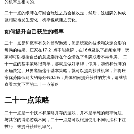
的机率是相同的。
二十一点的纸牌在每回合玩过之后会被收走，然后，这组牌的构成
就相应地发生变化，机率也就随之变化。
如何提升自己获胜的概率
二十一点是和概率有关的博彩游戏，但是玩家的技术和决定会影响
每局的结果。庄家在17-21点不能拿牌，在16点及以下必须拿牌，玩
家却可以根据自己的意愿选择在什么情况下拿牌或者不再拿牌。 二
十一点的基本策略很简单，那就是做好拿牌，停牌，加倍和分牌的
正确决定。只要遵循这个基本策略，就可以提高获胜机率，并将庄
家优势降低到大约每分钱0.5%；具体如何提升获胜的方法，请继续
查看本文下面的二十一点策略
二十一点策略
二十一点是一个技术和策略并存的游戏，并不是单纯的概率玩法。
与其它的博彩游戏不同，二十一点是可以根据使用不同玩法和下注
技巧，来提升获胜机率的。