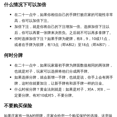
什么情况下可以加倍
在二十一点中，如果你相信自己的手牌打败庄家的可能性非常
高，你可以加倍下注。
加倍下注，就是你将自己的下注增加一倍。选择加倍下注以
后，你可以再要一张牌来决胜负。之后就不可以再多拿牌了。
何时选择加倍下注？如果手牌为硬牌，有8，9，10或11点，
或者在手牌为软牌，有13点（即A和2）至18点（即A和7）.
何时分牌
在二十一点中，如果玩家最初手牌为牌面数值相同的两张牌，
也就是对子，玩家可以选择将他们分成两手牌。
如果选择分牌，就会新增一手牌，也就是说，你手上会有两手
牌，这时你就要加注，让新手牌有和原手牌一样的注金。
什么时候分牌？黄金法则就是：如果是对子，对A，对8，一
定要分牌。有对10或对5，不要分牌。
不要购买保险
如果庄家有一张A的明牌，庄家会给您一个购买保护的选项。这意味