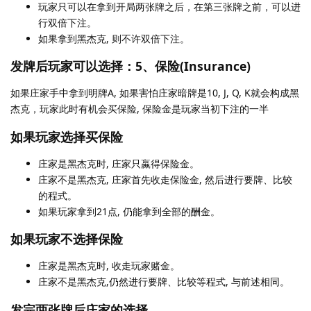
玩家只可以在拿到开局两张牌之后，在第三张牌之前，可以进
行双倍下注。
如果拿到黑杰克, 则不许双倍下注。
发牌后玩家可以选择：5、保险(Insurance)
如果庄家手中拿到明牌A, 如果害怕庄家暗牌是10, J, Q, K就会构成黑
杰克，玩家此时有机会买保险, 保险金是玩家当初下注的一半
如果玩家选择买保险
庄家是黑杰克时, 庄家只蠃得保险金。
庄家不是黑杰克, 庄家首先收走保险金, 然后进行要牌、比较
的程式。
如果玩家拿到21点, 仍能拿到全部的酬金。
如果玩家不选择保险
庄家是黑杰克时, 收走玩家赌金。
庄家不是黑杰克,仍然进行要牌、比较等程式, 与前述相同。
发完两张牌后庄家的选择