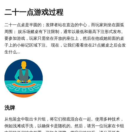
二十一点游戏过程
二十一点桌是半圆的；发牌者站在直边的中心，而玩家则坐在圆弧
周围； 娱乐场赌桌有下注限制，通常以最低和最高下注形式发布。
要参加游戏，玩家只需坐在开放的座位上，然后在他或她前面的桌
子上的小标记区域下注。 现在，让我们看看坐在21点赌桌之后会发
生什么…
洗牌
从包装盒中取出卡片组，将它们彻底混合在一起。使用多种技术，
例如浅滩或手洗，以确保卡是随机的。然后，请另一位玩家在卡组