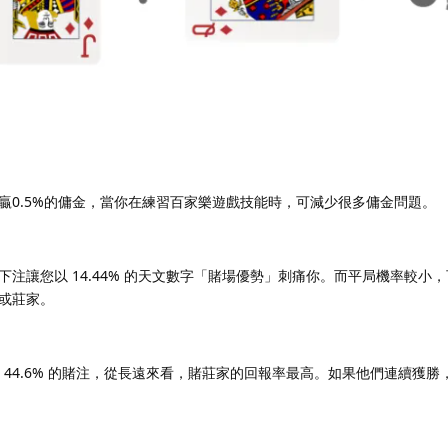
贏0.5%的傭金，當你在練習百家樂遊戲技能時，可減少很多傭金問題。
注讓您以 14.44% 的天文數字「賭場優勢」刺痛你。而平局機率較小
或莊家。
於 44.6% 的賭注，從長遠來看，賭莊家的回報率最高。如果他們連續獲