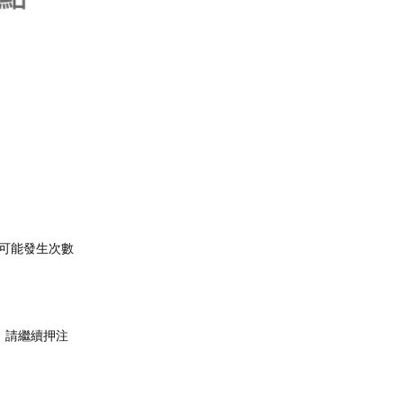
，可能發生次數
勝，請繼續押注