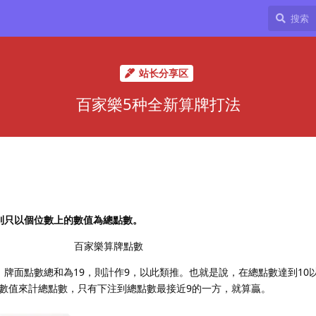
站长分享区
百家樂5种全新算牌打法
則只以個位數上的數值為總點數。
百家樂算牌點數
；牌面點數總和為19，則計作9，以此類推。也就是說，在總點數達到10
數值來計總點數，只有下注到總點數最接近9的一方，就算贏。