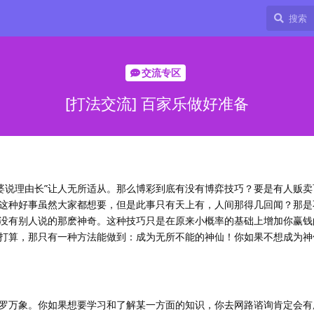
交流专区
[打法交流] 百家乐做好准备
，婆说理由长”让人无所适从。那么博彩到底有没有博弈技巧？要是有人贩
这种好事虽然大家都想要，但是此事只有天上有，人间那得几回闻？那是
没有别人说的那麽神奇。这种技巧只是在原来小概率的基础上增加你赢钱
打算，那只有一种方法能做到：成为无所不能的神仙！你如果不想成为神
罗万象。你如果想要学习和了解某一方面的知识，你去网路谘询肯定会有