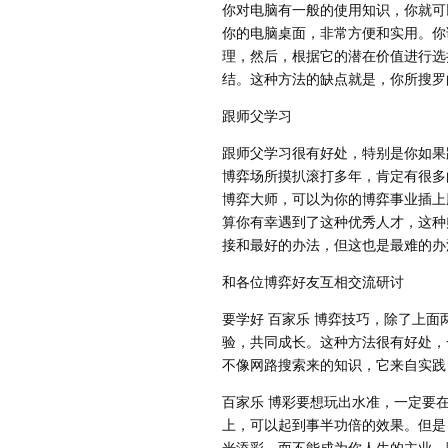
你对电脑有一般的使用知识，你就可
你的电脑桌面，非常方便和实用。你
理，然后，根据它的潜在价值进行选
结。这种方法的缺点就是，你所搜罗
跟师父学习
跟师父学习很有好处，特别是你如果
博弈场所摸扒滚打多年，肯定有很多
博弈大师，可以为你的博弈事业插上
算你有幸遇到了这种优秀人才，这种
接和最好的办法，但这也是最难的办
和各位博弈好友互相交流研讨
要学好 百家乐 博弈技巧，除了上
验，共同成长。这种方法很有好处，
不像网路搜索来的知识，它来自实践
百家乐 博彩要想玩出水准，一定要
上，可以起到事半功倍的效果。但是
光添彩，而不能成为你人生的主业，