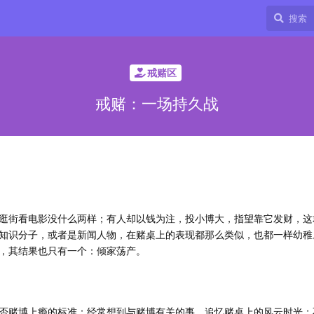
戒赌区
戒赌：一场持久战
逛街看电影没什么两样；有人却以钱为注，投小博大，指望靠它发财，这
知识分子，或者是新闻人物，在赌桌上的表现都那么类似，也都一样幼稚
，其结果也只有一个：倾家荡产。
否赌博上瘾的标准：经常想到与赌博有关的事，追忆赌桌上的风云时光；