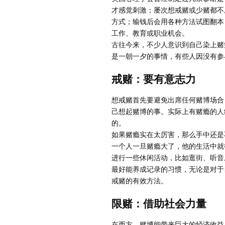
才感觉刺激；屡次想戒赌或少赌都不
方式；输钱后会用各种方法试图翻本
工作、教育或职业机会。
古往今来，不少人意识到自己染上赌
是一朝一夕的事情，有些人因没有参
戒赌：要有意志力
想戒赌首先要避免出席任何赌博场合
己想起赌博的事。实际上有赌瘾的人
的。
如果赌瘾实在太厉害，那么手中还是
一个人一旦赌瘾大了，他的生活中就
进行一些休闲活动，比如逛街、听音
最好能养成记录的习惯，无论是对于
戒赌的有效方法。
限赌：借助社会力量
在西方，赌博能带来巨大的经济收益