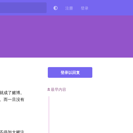
注册
登录
登录以回复
最早内容
就成了赌博。
。而一旦没有
不停加大赌注