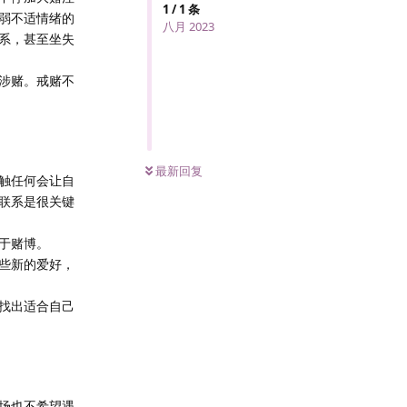
1
/
1
条
弱不适情绪的
八月 2023
系，甚至坐失
涉赌。戒赌不
最新回复
触任何会让自
联系是很关键
于赌博。
些新的爱好，
找出适合自己
场也不希望遇