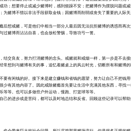
成功；想要停止或减少赌博时，感到烦躁不安；把赌博作为摆脱问题或减
；为赌博不惜以非法手段获取金钱；因赌博而削弱或丧失了重要的人际关
瘾后想戒赌，可是他们中相当一部分人最后因无法抗拒赌博的诱惑而再次
与过赌博而沾沾自喜，也会放松警惕，导致功亏一篑。
，结交良友，努力打消赌博的念头。戒赌就和戒烟一样，第一步是不去接
经常想到与赌博有关的事，追忆着赌桌上的风云时光，切断所有和赌博的
不要有闲钱的好。接下来是建立赚钱和省钱的愿望，努力让自己不把钱用
很少有其他内容了。因此戒除赌瘾首先要让生活中充满其他东西，寻找一
乐等等。也可以多做些户外运动，慢跑、打篮球等等。
自己的进步或是苦闷，都可以及时地总结和反省。回顾这些记录可以帮助
，也会带来巨大的社会问题，所以尽管那里赌场流行，但是很多正规的赌