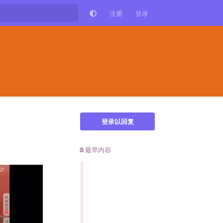
注册
登录
登录以回复
最早内容