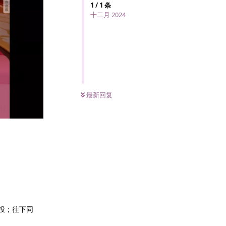
1
/
1
条
十二月 2024
最新回复
投；往下同