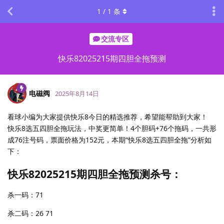
1
/
1
条
交流专区
快乐82025215期四胆全拖预测
电磁阀
2025年8月14日
看球小编为大家提供快乐8今日的精选推荐，希望能帮助到大家！
快乐8选五四胆全拖玩法，中奖更简单！4个胆码+76个拖码，一共形
成76注号码，票面价格为152元，本期“快乐8选五四胆全拖”分析如
下：
快乐82025215期四胆全拖预测杀号：
杀一码：71
杀二码：26 71