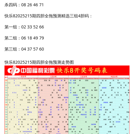
杀四码：08 26 46 71
快乐82025215期四胆全拖预测精选三组4胆码：
第一组：02 33 52 66
第二组：06 18 49 79
第三组：04 37 57 60
快乐82025215期四胆全拖预测走势图