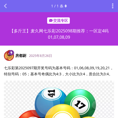
1
/
1
条
交流专区
【多斤王】麦久网七乐彩2025098期推荐：一区定4码
01,07,08,09
房都尉
2025年8月26日
七乐彩第2025097期开奖号码为基本号码：01,06,08,09,19,20,21，
特别号码：05；基本号奇偶比为4:3，大小比为3:4，质合比为3:4。