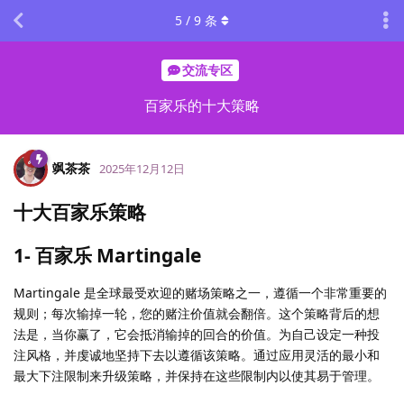
5
/
9
条
交流专区
百家乐的十大策略
飒茶茶
2025年12月12日
十大百家乐策略
1- 百家乐 Martingale
Martingale 是全球最受欢迎的赌场策略之一，遵循一个非常重要的
规则；每次输掉一轮，您的赌注价值就会翻倍。这个策略背后的想
法是，当你赢了，它会抵消输掉的回合的价值。为自己设定一种投
注风格，并虔诚地坚持下去以遵循该策略。通过应用灵活的最小和
最大下注限制来升级策略，并保持在这些限制内以使其易于管理。