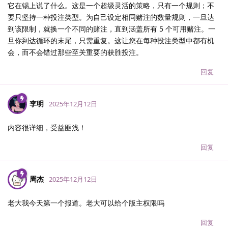
它在锡上说了什么。这是一个超级灵活的策略，只有一个规则；不
要只坚持一种投注类型。为自己设定相同赌注的数量规则，一旦达
到该限制，就换一个不同的赌注，直到涵盖所有 5 个可用赌注。一
旦你到达循环的末尾，只需重复。这让您在每种投注类型中都有机
会，而不会错过那些至关重要的获胜投注。
回复
李明
2025年12月12日
内容很详细，受益匪浅！
回复
周杰
2025年12月12日
老大我今天第一个报道。老大可以给个版主权限吗
回复