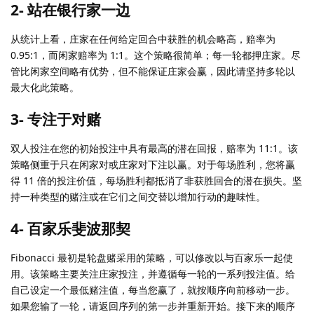
2- 站在银行家一边
从统计上看，庄家在任何给定回合中获胜的机会略高，赔率为
0.95:1，而闲家赔率为 1:1。这个策略很简单；每一轮都押庄家。尽
管比闲家空间略有优势，但不能保证庄家会赢，因此请坚持多轮以
最大化此策略。
3- 专注于对赌
双人投注在您的初始投注中具有最高的潜在回报，赔率为 11:1。该
策略侧重于只在闲家对或庄家对下注以赢。对于每场胜利，您将赢
得 11 倍的投注价值，每场胜利都抵消了非获胜回合的潜在损失。坚
持一种类型的赌注或在它们之间交替以增加行动的趣味性。
4- 百家乐斐波那契
Fibonacci 最初是轮盘赌采用的策略，可以修改以与百家乐一起使
用。该策略主要关注庄家投注，并遵循每一轮的一系列投注值。给
自己设定一个最低赌注值，每当您赢了，就按顺序向前移动一步。
如果您输了一轮，请返回序列的第一步并重新开始。接下来的顺序