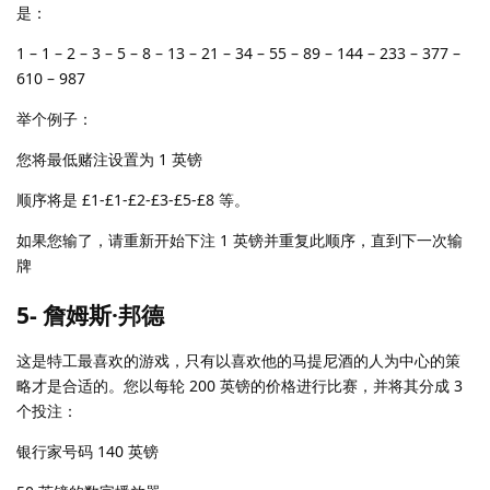
是：
1 – 1 – 2 – 3 – 5 – 8 – 13 – 21 – 34 – 55 – 89 – 144 – 233 – 377 –
610 – 987
举个例子：
您将最低赌注设置为 1 英镑
顺序将是 £1-£1-£2-£3-£5-£8 等。
如果您输了，请重新开始下注 1 英镑并重复此顺序，直到下一次输
牌
5- 詹姆斯·邦德
这是特工最喜欢的游戏，只有以喜欢他的马提尼酒的人为中心的策
略才是合适的。您以每轮 200 英镑的价格进行比赛，并将其分成 3
个投注：
银行家号码 140 英镑