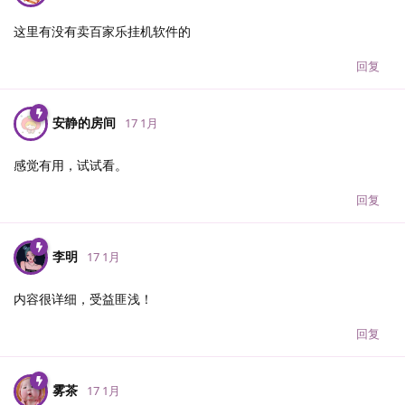
这里有没有卖百家乐挂机软件的
回复
安静的房间
17 1月
感觉有用，试试看。
回复
李明
17 1月
内容很详细，受益匪浅！
回复
雾茶
17 1月