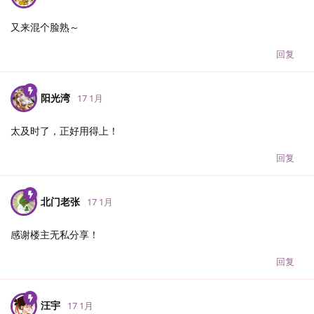
又来混个脸熟～
回复
阳光湾
17 1月
太及时了，正好用得上！
回复
北门老张
17 1月
感谢楼主无私分享！
回复
汪宇
17 1月