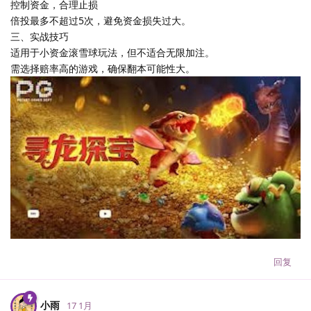
控制资金，合理止损
倍投最多不超过5次，避免资金损失过大。
三、实战技巧
适用于小资金滚雪球玩法，但不适合无限加注。
需选择赔率高的游戏，确保翻本可能性大。
回复
小雨
17 1月