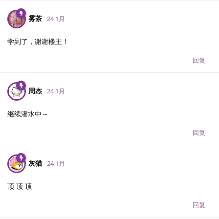
雾茶
24 1月
学到了，谢谢楼主！
回复
周杰
24 1月
继续潜水中～
回复
灰猫
24 1月
顶 顶 顶
回复