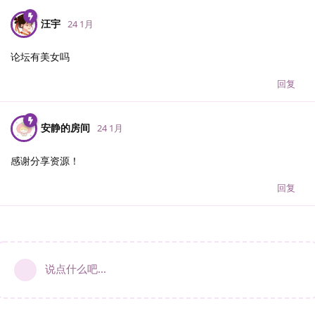
汪宇
24 1月
论坛有美女吗
回复
安静的房间
24 1月
感谢分享资源！
回复
说点什么吧...