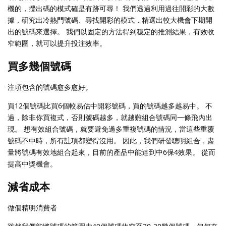
機的，攪出碼的模式確是有跡可尋！ 我們透過利用過往開彩的大數
據，研究出冷熱門號碼、尋找開彩的模式，精選出較大機會下期開
出的號碼來選擇。 我們以固定的方法得到穏定的推測結果，有效收
窄範圍，就可以提升投注效率。
買多幾個號碼
注項包含的號碼愈多愈好。
買12個號碼比買6個較易估中開彩號碼，買的號碼越多越易中。 不
過，除非你買複式，否則號碼越多，就越難組合號碼同一條飛內出
現。 想有效組合號碼，就要避免過多重複號碼的情況，當這些重覆
號碼不中時，所有註項都變得沒用。 因此，我們研發聰明組合，盡
量將號碼有效地組合起來，目前的產品中能達到中6保4效果。 從而
提高中獎機會。
減省成本
做個精明消費者