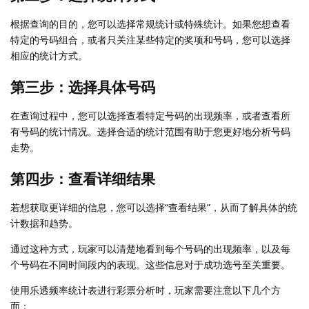
根据查询的目的，您可以选择常规统计或特殊统计。如果您想查看
特定的号码组合，或者只关注某些特定的奖项和号码，您可以选择
相应的统计方式。
第三步：选择具体号码
在查询过程中，您可以选择查看特定号码的出现频率，或者查看所
有号码的统计情况。选择合适的统计范围有助于您更好地分析号码
走势。
第四步：查看详细结果
若想获取更详细的信息，您可以选择“查看结果”，从而了解具体的统
计数据和趋势。
通过这种方式，玩家可以清楚地看到每个号码的出现频率，以及每
个号码在不同时间段内的表现。这些信息对于成功选号至关重要。
使用乐透频率统计表进行彩票分析时，玩家需要注意以下几个方
面：