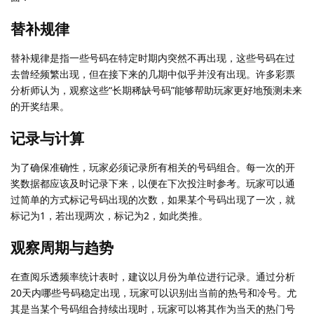
替补规律
替补规律是指一些号码在特定时期内突然不再出现，这些号码在过
去曾经频繁出现，但在接下来的几期中似乎并没有出现。许多彩票
分析师认为，观察这些“长期稀缺号码”能够帮助玩家更好地预测未来
的开奖结果。
记录与计算
为了确保准确性，玩家必须记录所有相关的号码组合。每一次的开
奖数据都应该及时记录下来，以便在下次投注时参考。玩家可以通
过简单的方式标记号码出现的次数，如果某个号码出现了一次，就
标记为1，若出现两次，标记为2，如此类推。
观察周期与趋势
在查阅乐透频率统计表时，建议以月份为单位进行记录。通过分析
20天内哪些号码稳定出现，玩家可以识别出当前的热号和冷号。尤
其是当某个号码组合持续出现时，玩家可以将其作为当天的热门号