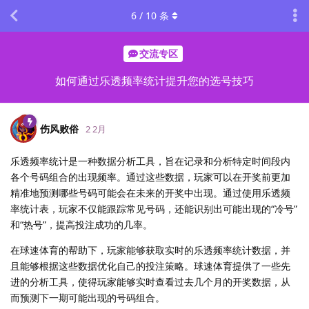
6
/
10
条
交流专区
如何通过乐透频率统计提升您的选号技巧
伤风败俗
2 2月
乐透频率统计是一种数据分析工具，旨在记录和分析特定时间段内
各个号码组合的出现频率。通过这些数据，玩家可以在开奖前更加
精准地预测哪些号码可能会在未来的开奖中出现。通过使用乐透频
率统计表，玩家不仅能跟踪常见号码，还能识别出可能出现的“冷号”
和“热号”，提高投注成功的几率。
在球速体育的帮助下，玩家能够获取实时的乐透频率统计数据，并
且能够根据这些数据优化自己的投注策略。球速体育提供了一些先
进的分析工具，使得玩家能够实时查看过去几个月的开奖数据，从
而预测下一期可能出现的号码组合。