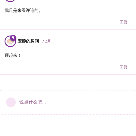
我只是来看评论的。
回复
安静的房间
7 2月
顶起来！
回复
说点什么吧...