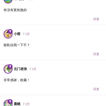
有没有更刺激的
回复
小雨
7 2月
能私信我一下不？
回复
北门老张
7 2月
非常感谢，收藏！
回复
晨晓
7 2月