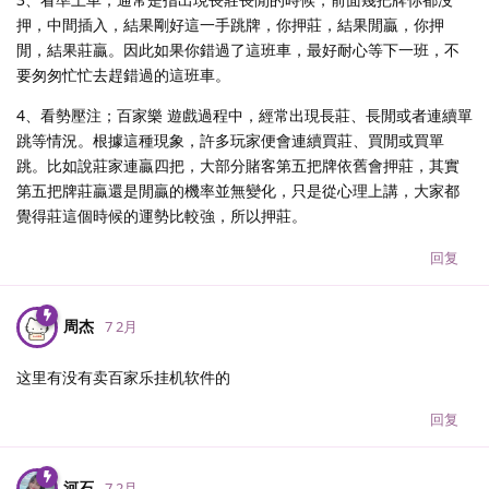
押，中間插入，結果剛好這一手跳牌，你押莊，結果閒贏，你押
閒，結果莊贏。因此如果你錯過了這班車，最好耐心等下一班，不
要匆匆忙忙去趕錯過的這班車。
4、看勢壓注；百家樂 遊戲過程中，經常出現長莊、長閒或者連續單
跳等情況。根據這種現象，許多玩家便會連續買莊、買閒或買單
跳。比如說莊家連贏四把，大部分賭客第五把牌依舊會押莊，其實
第五把牌莊贏還是閒贏的機率並無變化，只是從心理上講，大家都
覺得莊這個時候的運勢比較強，所以押莊。
回复
周杰
7 2月
这里有没有卖百家乐挂机软件的
回复
河石
7 2月