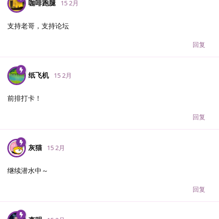
咖啡跑腿
15 2月
支持老哥，支持论坛
回复
纸飞机
15 2月
前排打卡！
回复
灰猫
15 2月
继续潜水中～
回复