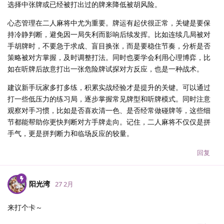
选择中张牌或已经被打出过的牌来降低被胡风险。
心态管理在二人麻将中尤为重要。牌运有起伏很正常，关键是要保
持冷静判断，避免因一局失利而影响后续发挥。比如连续几局被对
手胡牌时，不要急于求成、盲目换张，而是要稳住节奏，分析是否
策略被对方掌握，及时调整打法。同时也要学会利用心理博弈，比
如在听牌后故意打出一张危险牌试探对方反应，也是一种战术。
建议新手玩家多打多练，积累实战经验才是提升的关键。可以通过
打一些低压力的练习局，逐步掌握常见牌型和听牌模式。同时注意
观察对手习惯，比如是否喜欢清一色、是否经常做碰牌等，这些细
节都能帮助你更快判断对方手牌走向。记住，二人麻将不仅仅是拼
手气，更是拼判断力和临场反应的较量。
回复
阳光湾
27 2月
来打个卡～