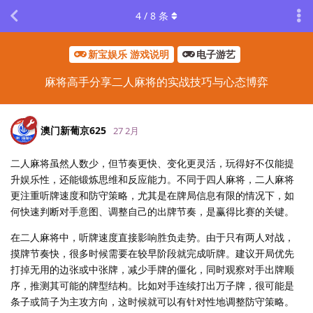
4
/
8
条
新宝娱乐 游戏说明
电子游艺
麻将高手分享二人麻将的实战技巧与心态博弈
澳门新葡京625
27 2月
二人麻将虽然人数少，但节奏更快、变化更灵活，玩得好不仅能提
升娱乐性，还能锻炼思维和反应能力。不同于四人麻将，二人麻将
更注重听牌速度和防守策略，尤其是在牌局信息有限的情况下，如
何快速判断对手意图、调整自己的出牌节奏，是赢得比赛的关键。
在二人麻将中，听牌速度直接影响胜负走势。由于只有两人对战，
摸牌节奏快，很多时候需要在较早阶段就完成听牌。建议开局优先
打掉无用的边张或中张牌，减少手牌的僵化，同时观察对手出牌顺
序，推测其可能的牌型结构。比如对手连续打出万子牌，很可能是
条子或筒子为主攻方向，这时候就可以有针对性地调整防守策略。