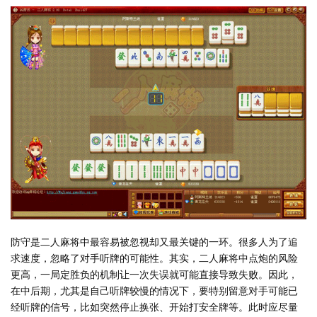
防守是二人麻将中最容易被忽视却又最关键的一环。很多人为了追
求速度，忽略了对手听牌的可能性。其实，二人麻将中点炮的风险
更高，一局定胜负的机制让一次失误就可能直接导致失败。因此，
在中后期，尤其是自己听牌较慢的情况下，要特别留意对手可能已
经听牌的信号，比如突然停止换张、开始打安全牌等。此时应尽量