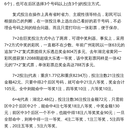
6个)，也可在后区选择3个号码以上(含3个)的投注方式。
复式投注在操作上具有省时省力、主观性强等特点，彩民可以
根据自己的判断，在一张投注单上选出自己看好的若干号码，不必
理会号码之间的组合问题。而且只需打印出一张彩票，便于保存。
7+2在巨奖投注方式中占了两席，可谓中奖利器。事实上，采用
7+2方式中奖的彩民，一直都不在少数。年前广州彩民以一张63元的
追加“7+2”复式票揽得大乐透总奖金804万多元。去年湖北省黄冈一
彩民揽获第12088期超级大乐透一等奖，该中奖彩票同样是一张42
元的“7+2”复式票，单张彩票总奖金高达788万多元。
7+2投注(代表：重庆1.77亿和重庆8234万)，投注注数21注投注
金额42元。只要中得2个后区号码，就可命中21注八等奖，奖金合计
105元。全中则能命中一等奖1注，四等奖10注，六等奖10注。
6+4(代表：湖北2.48亿)，投注注数36注投注金额72元，只需前
区中2个后区中2个，能命中4注七等奖18注八等奖，中奖金额130
元；前区中3个后区一个不中，也能中得18注八等奖奖金90元；一旦
全部命中，则将中得一注一等奖、4注二等奖，1注三等奖，5注四等
奖，20注五等奖，5注六等奖。