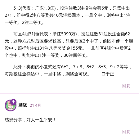
5+3(代表：广东1.8亿)，投注注数3注投注金额6元，只需中出
2+1，即中得2注八等奖共10元轻松回本，一旦全中，则将中出1注
一等奖、2注二等奖。
前区4胆31拖(代表：浙江5090万)，投注注数31注投注金额62
元，这种方式对后区要求较高，只要后区2个中了，前区即使一个胆
没中，照样能中出31注八等奖奖金155元。一旦前区4胆全中后区2
个也中，则能中出1注一等奖，30注四等奖。
此外：类似的小复式还有6+2、7＋3、8+2、8+3、9＋2等等，
每期投注金额适中，一旦中奖，则奖金可观。 □于正
回复
晨晓
21 4月
感恩分享，好人一生平安！
回复