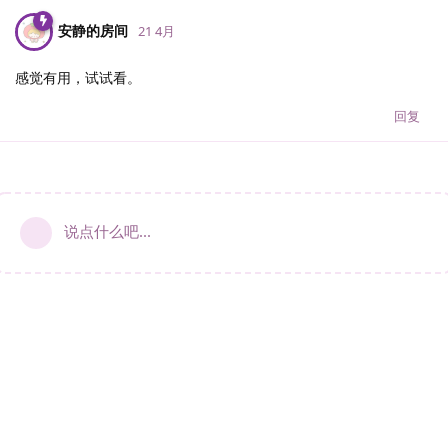
安静的房间
21 4月
感觉有用，试试看。
回复
说点什么吧...