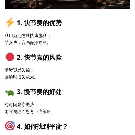
1. 快节奏的优势
利用短期连胜快速盈利；
节奏快，容易保持专注。
2. 快节奏的风险
情绪容易失控；
连输时损失放大。
3. 慢节奏的好处
有时间观察走势；
更容易理性思考下注策略。
4. 如何找到平衡？