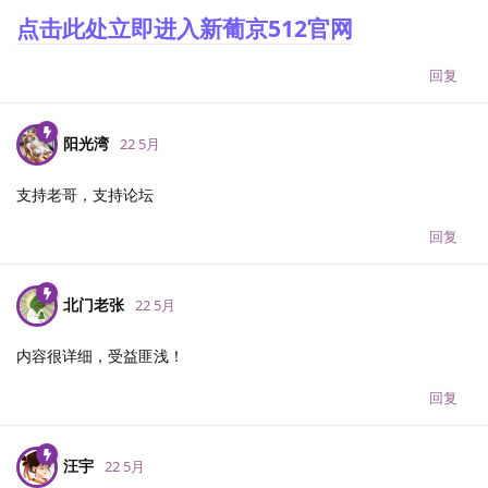
点击此处立即进入新葡京512官网
回复
阳光湾
22 5月
支持老哥，支持论坛
回复
北门老张
22 5月
内容很详细，受益匪浅！
回复
汪宇
22 5月