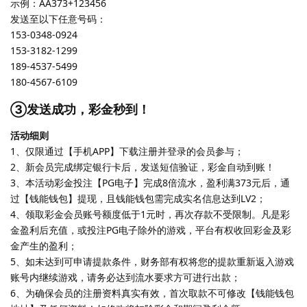
示例：AA373+123456
发送至以下任意号码：
153-0348-0924
153-3182-1299
189-4537-5499
180-4567-6109
③发送成功，彩金秒到！
活动细则
1、仅限通过【手机APP】下载注册并登录的会员参与；
2、新会员完成绑定银行卡后，发送短信验证，彩金自动到账！
3、本活动彩金投注【PG电子】完成8倍流水，盈利满373元后，通
过【钱能钱包】提现，且钱能钱包需完成实名信息达到LV2；
4、领取彩金会员账号额度低于1元时，再次存款不受限制。凡是彩
金盈利后充值，或投注PG电子除外的游戏，平台有权收回彩金及彩
金产生的盈利；
5、如未达到可申请提款条件，财务部有权将您的提款重新返入游戏
账号内继续游戏，请务必达到流水要求方可进行出款；
6、为确保会员的注册资料真实有效，首次取款不可修改【钱能钱包