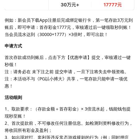
例如：新会员下载App注册后完成绑定银行卡，第一笔存款3万元到
账后，即可申请：首存彩金1777元，审核通过后一键领取秒到账！
当会员流水达到（30000+1777）×3倍时，即可出款！
申请方式
首次存款成功到账后，点击下方【优惠申请】提交，审核通过一键
秒领！
注：请务必在 未下注之前 提交申请，一旦下注将失去申领资格。
注：本活动不与《PG以小搏大》共享，一笔存款只能申请一项优
惠！
活动细则
1、取款要求：（存款金额＋首存彩金）× 3倍流水起，钱能钱包提
现秒至账！
2、首次提款前，不可修改任何注册信息。如检测到资料修改行为，
将收回所有彩金及盈利；
3、如出现对打、套利等违反常态游戏规则的行为（例：同时押庄