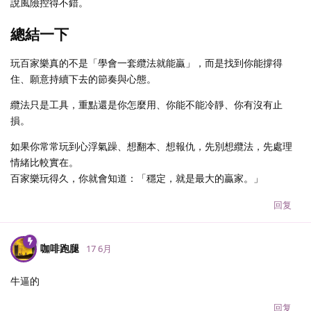
說風險控得不錯。
總結一下
玩百家樂真的不是「學會一套纜法就能贏」，而是找到你能撐得
住、願意持續下去的節奏與心態。
纜法只是工具，重點還是你怎麼用、你能不能冷靜、你有沒有止
損。
如果你常常玩到心浮氣躁、想翻本、想報仇，先別想纜法，先處理
情緒比較實在。
百家樂玩得久，你就會知道：「穩定，就是最大的贏家。」
回复
咖啡跑腿
17 6月
牛逼的
回复