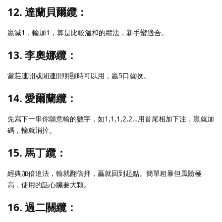
12. 達蘭貝爾纜：
贏減1，輸加1，算是比較溫和的纜法，新手蠻適合。
13. 李奧娜纜：
當莊連開或閒連開明顯時可以用，贏5口就收。
14. 愛爾蘭纜：
先寫下一串你願意輸的數字，如1,1,1,2,2…用首尾相加下注，贏就加
碼，輸就消掉。
15. 馬丁纜：
經典加倍追法，輸就翻倍押，贏就回到起點。簡單粗暴但風險極
高，使用的話心臟要大顆。
16. 過二關纜：