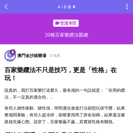
4
/
8
条
交流专区
20種百家樂纜法匯總
澳門金沙娛樂場
17 6月
百家樂纜法不只是技巧，更是「性格」在
玩！
說真的，我打百家樂打這麼久，最有感的一句話就是：「你用的纜
法，不一定真的適合你。」
有些人個性衝動、賭性強，明明適合激進打法卻想玩保守纜，結果
整場悶著輸；有些人超冷靜，卻硬要用馬丁拼命加碼，結果還沒爆
路就先爆心態。說穿了，百家樂贏不贏，其實跟性格有關係。