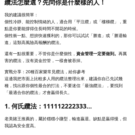
纜法怎麼選？先問你是什麼樣的人！
我的建議很簡單：
個性冷靜、能控制情緒的人，適合用「平注纜」或「樓梯纜」，重
點是你要能撐得住長時間不開花的時候。
個性衝一點、想拚快速獲利的，那你可以試試「勝進」或「勝退輸
進」這類高風險高報酬的纜法。
還有一點很重要，不管你是什麼個性，
資金管理一定要做到。
再厲
害的纜法，沒有資金控管，一樣會被吞掉。
實戰分享：20種百家樂常見纜法，給你參考
這邊我把市面上比較多人用的纜法整理出來，建議你自己先試幾
種，找出跟你個性最合的打法，不要迷信「最強纜法」，要找到
「最適合你的纜法」才會贏得長久。
1. 何氏纜法：111112222333…
老美賭王推薦的，屬於穩穩小賺型，輸進贏退。缺點是贏得慢，但
我認為安全度高。