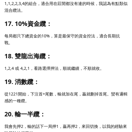
1,1,2,2,3,4的組合，適合用在莊閒都沒有連的時候，我認為有點類似
混合纜法。
17. 10%資金纜：
每局都只下總資金的10%，算是最保守的資金控法，適合長期抗
戰。
18. 雙龍出海纜：
1,2,4 或 4,2,1，看路選擇押法，順就繼續，不順就收。
19. 消數纜：
從1221開始，下注首+尾數，輸就加在尾，贏就刪掉首尾。蠻有邏輯
感的一種纜。
20. 輸一半纜：
我會先押2，輸的話下一局押1，贏再押2，來回切換，以我的經驗來