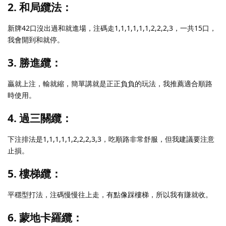
2. 和局纜法：
新牌42口沒出過和就進場，注碼走1,1,1,1,1,1,2,2,2,3，一共15口，
我會開到和就停。
3. 勝進纜：
贏就上注，輸就縮，簡單講就是正正負負的玩法，我推薦適合順路
時使用。
4. 過三關纜：
下注排法是1,1,1,1,1,2,2,2,3,3，吃順路非常舒服，但我建議要注意
止損。
5. 樓梯纜：
平穩型打法，注碼慢慢往上走，有點像踩樓梯，所以我有賺就收。
6. 蒙地卡羅纜：