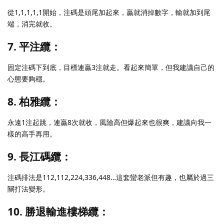
從1,1,1,1,1開始，注碼是頭尾加起來，贏就消掉數字，輸就加到尾
端，消完就收。
7. 平注纜：
固定注碼下到底，目標連贏3注就走。看起來簡單，但我建議自己的
心態要夠穩。
8. 柏雅纜：
永遠1注起跳，連贏8次就收，風險高但爆起來也很爽，建議向我一
樣的高手再用。
9. 長江碼纜：
注碼排法是112,112,224,336,448…這套蠻老派但有趣，也屬於過三
關打法變形。
10. 勝退輸進樓梯纜：