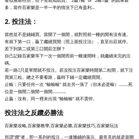
看似無甚特別，但下去就知結買。”2贏1輸” or “2輸1贏” 的結果甚
多，當作百家樂是一半一半的情況下已有盈利…
2. 投注法：
當然並不是鋪鋪買。當開了一個閒，就對照前一幢的閒有沒有連。
有就下第一口，贏了繼續買閒（照上面投注法），直至出莊就停。
若下到第二或第三口開莊怎辦？
自己記錄百家樂等下一次一個閒而前一幢連閒時，就繼續未完的注
碼。
若一路只是單閒就不投注。若沒投注百家樂時開第二粒閒，就下注
買第三粒。總之不要看路，贏時下鋪一定繼續買閒。
止輸：只要任何一次 “輸輸輸” 就去另一張了（但未必是輸）……..死
位是一個閒二個閒一個閒…………
止贏：沒有。同一裡未出現 “輸輸輸” 就不需停。
投注法之反纜必勝法
百家樂攻略,百家樂教學,百家樂必勝,百家樂技巧,百家樂玩法
​​所謂“纜”者，即一系列的投注，一連幾鋪的落注。最常見的就是當開