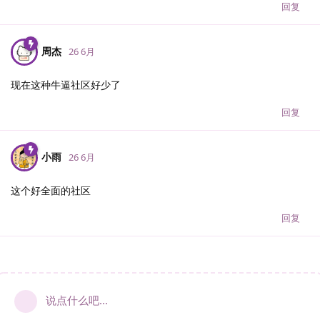
回复
周杰
26 6月
现在这种牛逼社区好少了
回复
小雨
26 6月
这个好全面的社区
回复
说点什么吧...