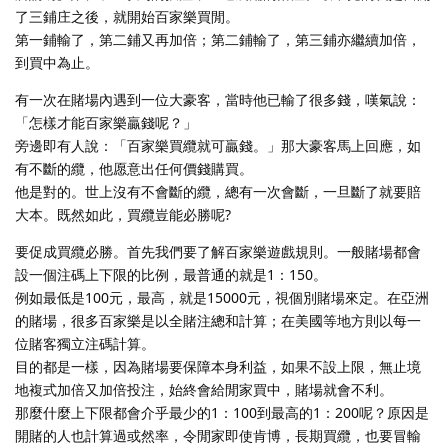
了三鋪庄之後，就開始百家樂買閒。
第一鋪輸了，第二鋪又再加倍；第二鋪輸了，第三鋪亦繼續加倍，
到買中為止。
有一次在賭場內遇到一位大豪客，當時他已輸了很多錢，嘆氣說：
「怎樣才能百家樂贏錢呢？」
旁邊即有人說：「百家樂買纜就可贏錢。」那大豪客馬上回應，如
有不斷的纜，他愿意出任何價錢購買。
他是對的。世上沒有不會斷的纜，總有一次會斷，一旦斷了就要賠
大本。既然如此，買纜豈能必勝呢?
要促成買纜必勝。首先我們要了解百家樂遊戲規則。一般賭場都會
設一個注碼上下限的比例，最普通的就是1：150。
例如最低是100元，最高，就是15000元，視個別賭場來定。在亞洲
的賭場，很多百家樂是以全賭注總和計算；在美國等地方則以每一
位賭客獨立注碼計算。
目的都是一樣，因為賭場要保障本身利益，如果不設上限，無止境
地複式加倍又加倍投注，始終會給閒家買中，賭場就會不利。
那麼什麼上下限都會介乎最少的1：100到最高的1：200呢？原因是
開賭的人也計算過或然率，令閒家即使肯博，長期買纜，也要冒輸