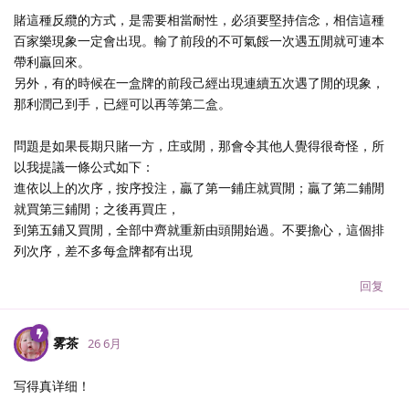
賭這種反纜的方式，是需要相當耐性，必須要堅持信念，相信這種
百家樂現象一定會出現。輸了前段的不可氣餒一次遇五閒就可連本
帶利贏回來。
另外，有的時候在一盒牌的前段己經出現連續五次遇了閒的現象，
那利潤己到手，已經可以再等第二盒。
問題是如果長期只賭一方，庄或閒，那會令其他人覺得很奇怪，所
以我提議一條公式如下：
進依以上的次序，按序投注，贏了第一鋪庄就買閒；贏了第二鋪閒
就買第三鋪閒；之後再買庄，
到第五鋪又買閒，全部中齊就重新由頭開始過。不要擔心，這個排
列次序，差不多每盒牌都有出現
回复
雾茶
26 6月
写得真详细！