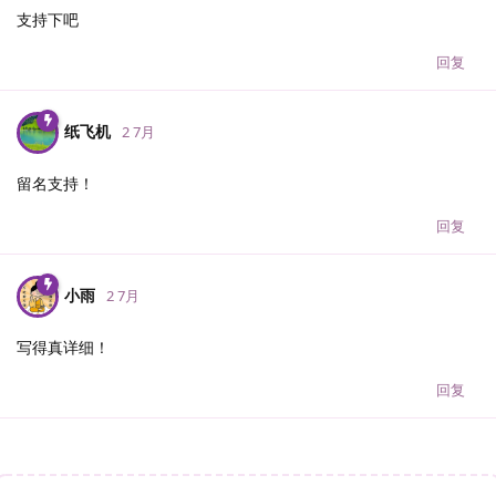
支持下吧
回复
纸飞机
2 7月
留名支持！
回复
小雨
2 7月
写得真详细！
回复