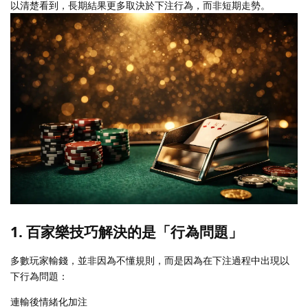
以清楚看到，長期結果更多取決於下注行為，而非短期走勢。
1. 百家樂技巧解決的是「行為問題」
多數玩家輸錢，並非因為不懂規則，而是因為在下注過程中出現以
下行為問題：
連輸後情緒化加注