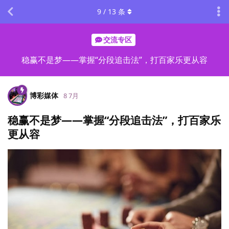
9
/
13
条
交流专区
稳赢不是梦——掌握“分段追击法”，打百家乐更从容
博彩媒体
8 7月
稳赢不是梦——掌握“分段追击法”，打百家乐
更从容