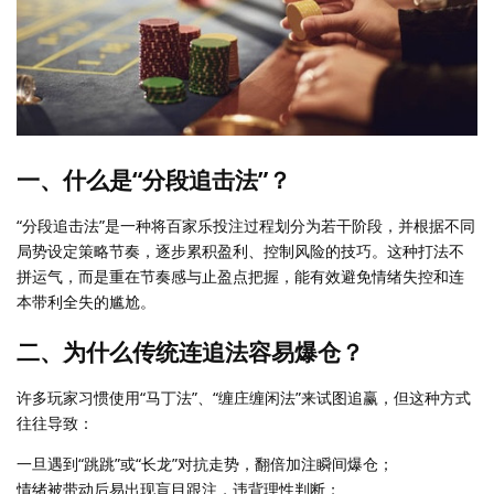
一、什么是“分段追击法”？
“分段追击法”是一种将百家乐投注过程划分为若干阶段，并根据不同
局势设定策略节奏，逐步累积盈利、控制风险的技巧。这种打法不
拼运气，而是重在节奏感与止盈点把握，能有效避免情绪失控和连
本带利全失的尴尬。
二、为什么传统连追法容易爆仓？
许多玩家习惯使用“马丁法”、“缠庄缠闲法”来试图追赢，但这种方式
往往导致：
一旦遇到“跳跳”或“长龙”对抗走势，翻倍加注瞬间爆仓；
情绪被带动后易出现盲目跟注，违背理性判断；