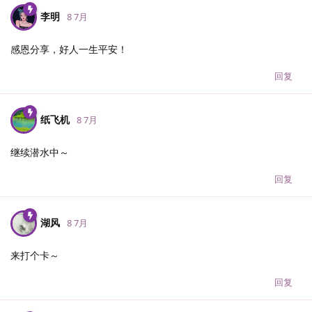
李明
8 7月
感恩分享，好人一生平安！
回复
纸飞机
8 7月
继续潜水中～
回复
湖风
8 7月
来打个卡～
回复