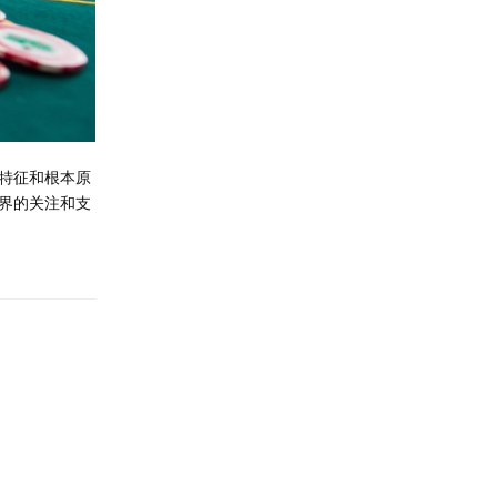
特征和根本原
界的关注和支
回复