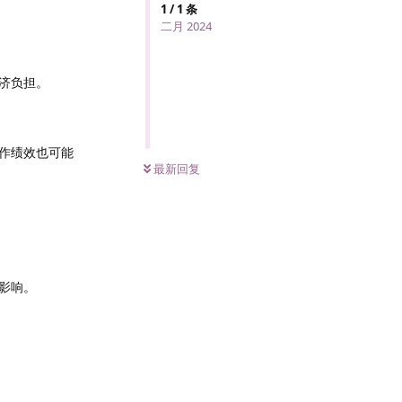
1
/
1
条
二月 2024
济负担。
作绩效也可能
最新回复
影响。