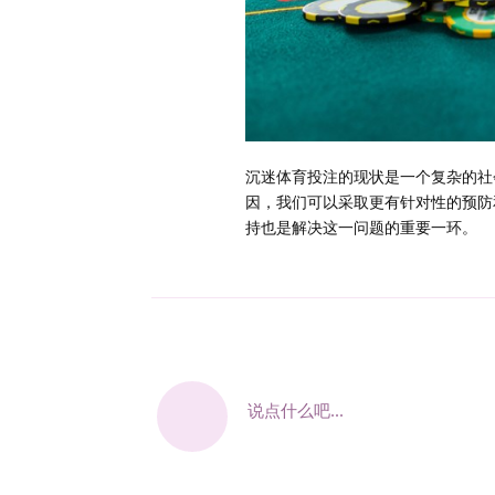
沉迷体育投注的现状是一个复杂的社
因，我们可以采取更有针对性的预防
持也是解决这一问题的重要一环。
说点什么吧...