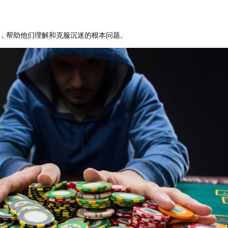
，帮助他们理解和克服沉迷的根本问题。