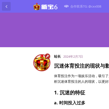
合作联系TG: @cxx008
站长
2024年2月7日
沉迷体育投注的现状与
体育投注作为一项娱乐活动，吸引了
析沉迷体育投注的人的现状，以更好
1. 沉迷的特征
a. 时间投入过多