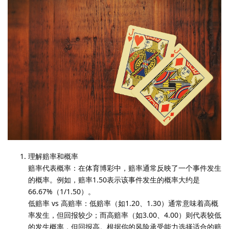
理解赔率和概率
赔率代表概率：在体育博彩中，赔率通常反映了一个事件发生
的概率。例如，赔率1.50表示该事件发生的概率大约是
66.67%（1/1.50）。
低赔率 vs 高赔率：低赔率（如1.20、1.30）通常意味着高概
率发生，但回报较少；而高赔率（如3.00、4.00）则代表较低
的发生概率，但回报高。根据你的风险承受能力选择适合的赔